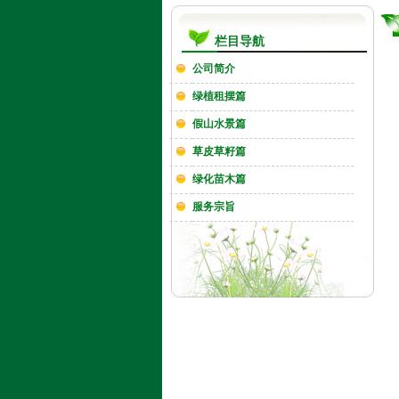
栏目导航
公司简介
绿植租摆篇
假山水景篇
草皮草籽篇
绿化苗木篇
服务宗旨