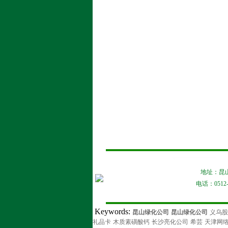
地址：昆山
电话：0512-5
Keywords:
昆山绿化公司
昆山绿化公司
义乌股
礼品卡
木质素磺酸钙
长沙亮化公司
希芸
天津网