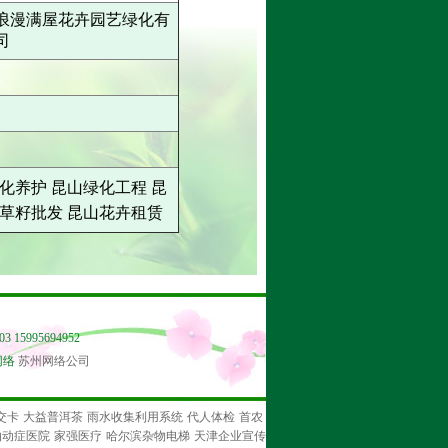
浪漫满屋花卉园艺绿化有
司
化养护 昆山绿化工程 昆
山草籽批发 昆山花卉租赁
995694952
网络
苏州网络公司
交卡
大益普洱茶
雨水收集利用系统
代人体检
首农
抽动症医院
家强医疗
哈尔滨杂物电梯
天津企业宣传