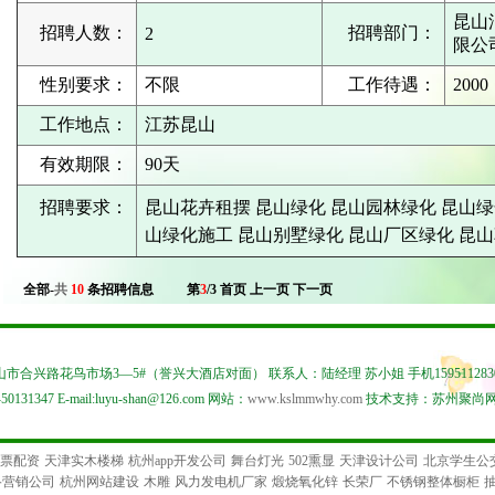
昆山
招聘人数：
招聘部门：
2
限公
性别要求：
不限
工作待遇：
2000
工作地点：
江苏昆山
有效期限：
90天
招聘要求：
昆山花卉租摆 昆山绿化 昆山园林绿化 昆山绿
山绿化施工 昆山别墅绿化 昆山厂区绿化 昆
全部-
共
10
条招聘信息
第
3
/3
首页
上一页
下一页
市合兴路花鸟市场3—5#（誉兴大酒店对面） 联系人：陆经理 苏小姐 手机15951128303 15
0131347 E-mail:luyu-shan@126.com 网站：
www.kslmmwhy.com
技术支持：苏州聚尚
票配资
天津实木楼梯
杭州app开发公司
舞台灯光
502熏显
天津设计公司
北京学生公
络营销公司
杭州网站建设
木雕
风力发电机厂家
煅烧氧化锌
长荣厂
不锈钢整体橱柜