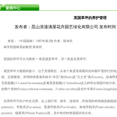
新闻中心
英国草坪的养护管理
发布者：昆山浪漫满屋花卉园艺绿化有限公司 发布时间：201
来源：《中国园林》1985年第1期 作者：陈有民
林学院园林系副教授 陈有民
英国的草坪可分为两类:一类是观赏草坪，另一类是实用草坪。
观赏草坪大都面积较小，位于房屋附近，从各个角度容易看到但却都不需穿行的地
细、定期整剪。所用种类香港常称为“本茨”类(Bents)及“凡士求”类(Fescues)。前者即剪股颖属
毛剪股颖(A.CaninaVar.montana)及匍茎剪股颖(A.Stolonifera)这几种草在我国均有分布
的两个变种(Festuca rubravar.commutata、F.rubra var.rubra)及长叶羊茅(Festuc
实用草坪可供户外生活用，在上面打球、骑车，游戏等，所使用的种类都是耐践踏而
pratensis)、早熟禾(Poa annua)、普通早熟禾(Poa trivialis)、林地早熟禾(Poane moralis)
perenne)、猫尾草(Phleum Pratense)等。其中有些种类我国亦有分布。