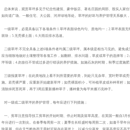
总体来说，观赏草坪多见于纪念性建筑、豪华饭店、著名庄园的局部、殷实人家住
如街道广场、一般住宅、大公园、河岸绿地等处。草坪的好坏与养护管理关系极大
一级草坪，必需具备以下各项条件:1.草坪表面绿色均匀、质地均一；2.草坪表面无明
斑块；5.无秃裸土面；6.大雨后排水迅速。
二级草坪:不完全具备上述6项条件者均属二级草坪。属本级是相当习见的。避免成为
应当细致地做好土壤整理等各项工作，如翻耕、排水问题，草皮或草子的选择等；2.
坪等级；4.勿放任不管或过多进行错误的养护措施。如施石灰的时期，秋季过度施肥
三级报废草坪；在此类地段上看不到所需要的草类，到处只见杂草、宽叶野草或秃
施。若秃裸严重，应重新开始建新草坪；如秃裸面积小，可补植草皮或补种草籽；如
清除掉死苔死草，再于3周后重新播种草子，播种量为每平米播35克种子。
对一级或二级草坪的养护管理，每年应进行下列措施；
一、剪草注意指导技工剪草的开始时期、停止时期及留草高度。在英国一般自3月份
年分进行一次割尖。在春季每周剪一次；夏季生长旺盛时每周剪二次，如逢干旱年分
除草屑，但在天气酷热而干旱时可留存在草坪上，以减少分蒸发。留草高度应不高于