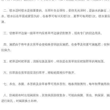
二、喷水适时喷水是很重要的。当草叶失去弹性，变得无光泽时，是缺水的象征，
水。喷水以在早晨或黄昏为好，在春季可每10天喷1次，夏季可每周喷1次。喷水量
淋。
三、切整草坪边缘一级草坪均应将草坪边缘切割整齐，现有专门的切边用具。
四、施肥由于终年多次剪草会使植株变弱故应施肥。在春季及初夏可施氮肥；在秋
抗病力。
五、耙草适时耙草面，清除垃圾及落叶，特别是在剪草前应耙除野草的匍匐茎。
六、扫草面在剪草前应清扫草坪，将蚯蚓粪堆扫平散开。
七、杀虫、杀菌、杀苔藓及杂草春季可用杀苔剂、晚春用除莠剂，每年秋季施用杀
八、防褐斑有时出现褐斑块，其致病原因很复杂，可能由病菌、害虫、狗屎尿、施
进行刺孔，对褐斑换土补种。