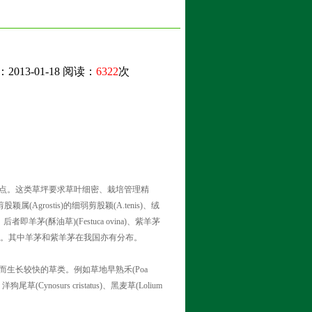
3-01-18 阅读：
6322
次
点。这类草坪要求草叶细密、栽培管理精
(Agrostis)的细弱剪股颖(A.tenis)、绒
。后者即羊茅(酥油草)(Festuca ovina)、紫羊茅
a longifolia)。其中羊茅和紫羊茅在我国亦有分布。
生长较快的草类。例如草地早熟禾(Poa
、洋狗尾草(Cynosurs cristatus)、黑麦草(Lolium