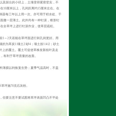
以及踩出的小径上，土壤变得紧密坚实，不
10厘米以上，孔间距离约15厘米左右。在
打洞器每三年以上用一次。亦可用于积水处、干
草面撒一层薄土。此外尚有一种钉滚，锥形钉
可在全草坪上进行钉滚作业，使草层疏松。
1～2天若能在草坪面进行刺孔则更好。用
草炭1∶壤土2∶砂4；壤土按1∶4∶2；砂土
掉叶上的覆土。覆土可促使草株发新枝叶及走
性，有利于草坪质量的改善。
料薄膜以利恢复生势；夏季气温高时，不盖
草坪施70克石灰粉。
，但要注意不要试图将草坪表面凹凸不平处