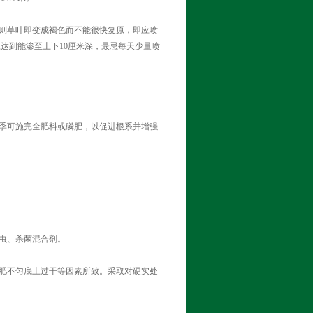
则草叶即变成褐色而不能很快复原，即应喷
应达到能渗至土下10厘米深，最忌每天少量喷
季可施完全肥料或磷肥，以促进根系并增强
虫、杀菌混合剂。
肥不匀底土过干等因素所致。采取对硬实处