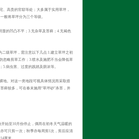
宅、高贵的官邸等处；大多属于实用草坪，
，一般将草坪分为三个等级。
显的凹凸不平；3.无杂草及苔藓；4.无褐色
二级草坪，需注意以下几点:1.建立草坪之初
勿忽略剪草工作；3.喷水及施肥不当会降低草
；5.病虫害、过度的践踏及荫浓等。
裸地。对这一类地段可视具体情况而采取措
苔藓较多，可在春末施用“草坪砂”杀苔，并
开始至10月份停止，偶而在初冬天气温暖的
亦可只剪一次；秋季亦每周剪1次，剪后应清
14厘米。