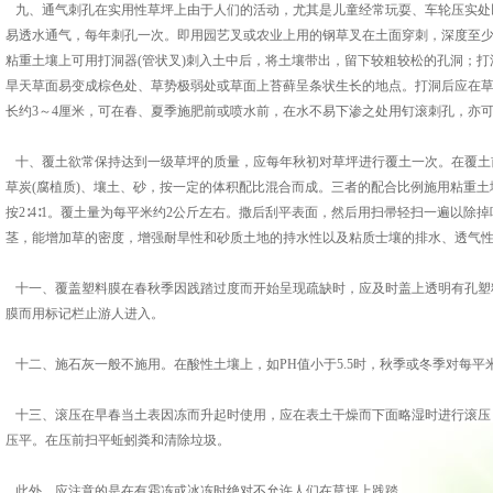
九、通气刺孔在实用性草坪上由于人们的活动，尤其是儿童经常玩耍、车轮压实处
易透水通气，每年刺孔一次。即用园艺叉或农业上用的钢草叉在土面穿刺，深度至少在
粘重土壤上可用打洞器(管状叉)刺入土中后，将土壤带出，留下较粗较松的孔洞；
旱天草面易变成棕色处、草势极弱处或草面上苔藓呈条状生长的地点。打洞后应在
长约3～4厘米，可在春、夏季施肥前或喷水前，在水不易下渗之处用钉滚刺孔，亦
十、覆土欲常保持达到一级草坪的质量，应每年秋初对草坪进行覆土一次。在覆土前
草炭(腐植质)、壤土、砂，按一定的体积配比混合而成。三者的配合比例施用粘重土壤的为
按2∶4∶1。覆土量为每平米约2公斤左右。撒后刮平表面，然后用扫帚轻扫一遍以除
茎，能增加草的密度，增强耐旱性和砂质土地的持水性以及粘质士壤的排水、透气
十一、覆盖塑料膜在春秋季因践踏过度而开始呈现疏缺时，应及时盖上透明有孔塑
膜而用标记栏止游人进入。
十二、施石灰一般不施用。在酸性土壤上，如PH值小于5.5时，秋季或冬季对每平米
十三、滚压在早春当土表因冻而升起时使用，应在表土干燥而下面略湿时进行滚压
压平。在压前扫平蚯蚓粪和清除垃圾。
此外，应注意的是在有霜冻或冰冻时绝对不允许人们在草坪上践踏。